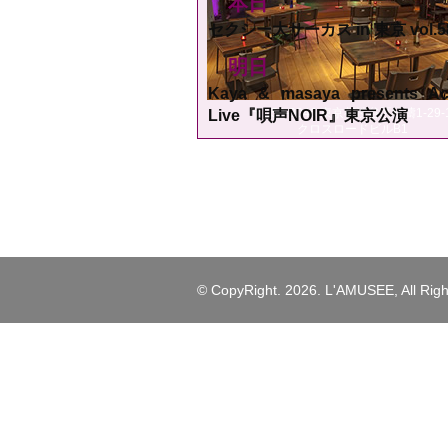
本日
セクシー大サーカス in 東京 vol.5
明日
Kaya & masaya presents Ac
〒150-0046 東京都渋谷区松濤1-29-
Live『唄声NOIR』東京公演
クロスロードビルB1
© CopyRight.
2026. L'AMUSEE, All Rig