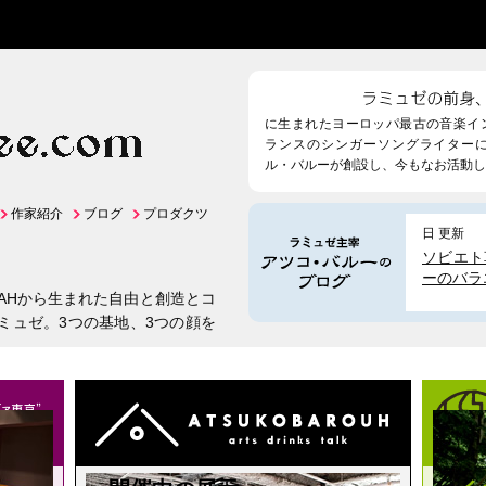
に生まれたヨーロッパ最古の音楽イ
ランスのシンガーソングライター
ル・バルーが創設し、今もなお活動し
作家紹介
ブログ
プロダクツ
日 更新
ソビエト
ーのバラ
VAHから生まれた自由と創造とコ
ミュゼ。3つの基地、3つの顔を