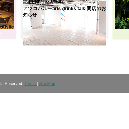
開催中の展示
イ
8
アツコバルーarts drinks talk 閉店のお
閉館の
知らせ
レ
oustic
第４回
1
渋谷での展覧会は
末をもって終了いたしました
hts Reserved.
Terms
|
Site Map