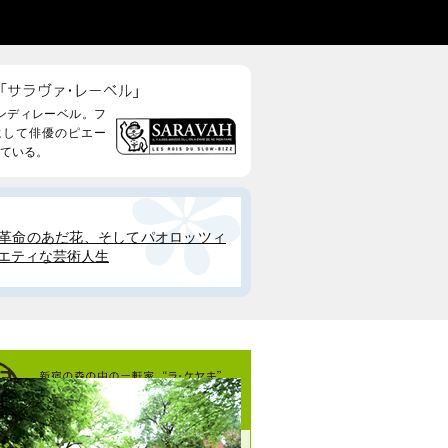
ンディレーベル。フ
にして俳優のピエー
ている。
革命のあだ花、そしてパオロッツィ
エティな芸術人生