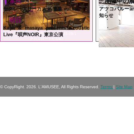
本日
開催中の
セクシー大サーカス in 東京 vol.58
アツコバルーarts
知らせ
明日
Kaya & masaya presents Acoustic
〒150-0046 東京都渋谷区松濤1-29-1
Live『唄声NOIR』東京公演
クロスロードビルB1
渋
末をもっ
© CopyRight.
2026. L'AMUSEE, All Rights Reserved.
Terms
|
Site Map