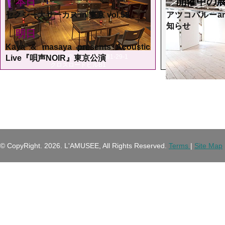
本日
開催中の
セクシー大サーカス in 東京 vol.58
アツコバルーarts
知らせ
明日
Kaya & masaya presents Acoustic
〒150-0046 東京都渋谷区松濤1-29-1
Live『唄声NOIR』東京公演
クロスロードビルB1
渋
末をもっ
© CopyRight.
2026. L'AMUSEE, All Rights Reserved.
Terms
|
Site Map