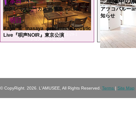
本日
開催中の
セクシー大サーカス in 東京 vol.58
アツコバルーarts
知らせ
明日
Kaya & masaya presents Acoustic
〒150-0046 東京都渋谷区松濤1-29-1
Live『唄声NOIR』東京公演
クロスロードビルB1
渋
末をもっ
© CopyRight.
2026. L'AMUSEE, All Rights Reserved.
Terms
|
Site Map