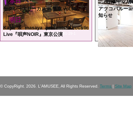
本日
開催中の
セクシー大サーカス in 東京 vol.58
アツコバルーarts
知らせ
明日
Kaya & masaya presents Acoustic
〒150-0046 東京都渋谷区松濤1-29-1
Live『唄声NOIR』東京公演
クロスロードビルB1
渋
末をもっ
© CopyRight.
2026. L'AMUSEE, All Rights Reserved.
Terms
|
Site Map